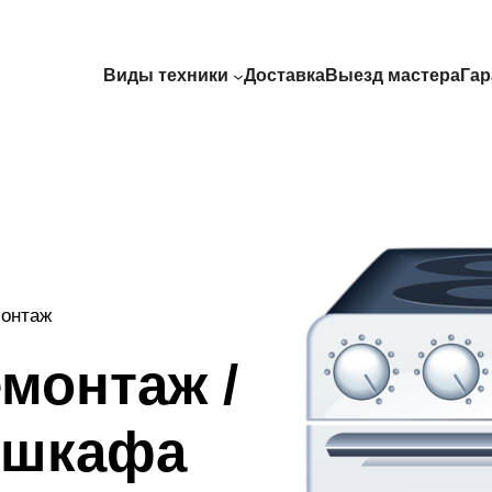
Виды техники
Доставка
Выезд мастера
Гар
монтаж
монтаж /
 шкафа