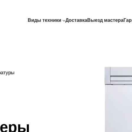
Виды техники
Доставка
Выезд мастера
Гар
ратуры
меры