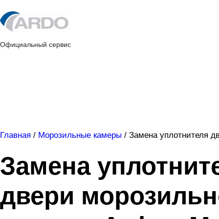
Skip
to
content
Официальный сервис
Главная
/
Морозильные камеры
/
Замена уплотнителя д
Замена уплотнит
двери морозильн