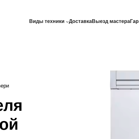
Виды техники
Доставка
Выезд мастера
Гар
вери
еля
ой