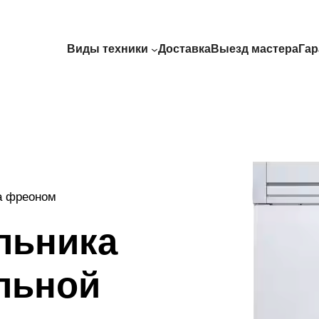
Виды техники
Доставка
Выезд мастера
Гар
а фреоном
льника
льной