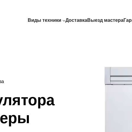
Виды техники
Доставка
Выезд мастера
Гар
ра
улятора
меры