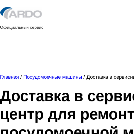
Skip
to
content
Официальный сервис
Главная
/
Посудомоечные машины
/
Доставка в сервисн
Доставка в серв
центр для ремон
посудомоечной 