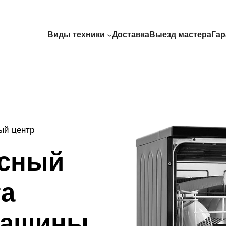
Виды техники
Доставка
Выезд мастера
Гар
ый центр
исный
та
машины